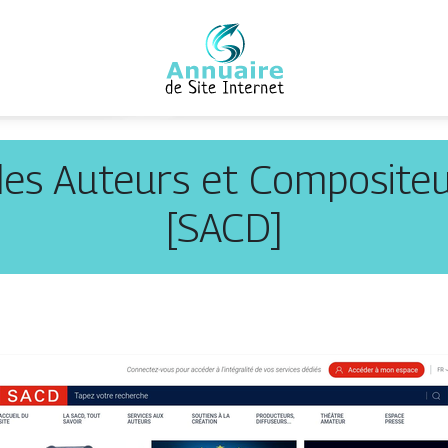
 des Auteurs et Com­posite
[SACD]